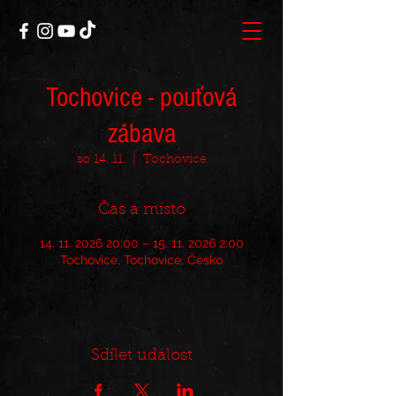
Tochovice - pouťová
zábava
so 14. 11.
  |  
Tochovice
Čas a místo
14. 11. 2026 20:00 – 15. 11. 2026 2:00
Tochovice, Tochovice, Česko
Sdílet událost