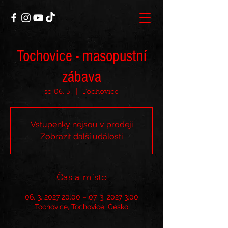
Tochovice - masopustní
zábava
so 06. 3.
  |  
Tochovice
Vstupenky nejsou v prodeji
Zobrazit další události
Čas a místo
06. 3. 2027 20:00 – 07. 3. 2027 3:00
Tochovice, Tochovice, Česko