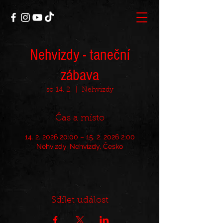
Nehvizdy - taneční
zábava
so 14. 2.
  |  
Nehvizdy
Čas a místo
14. 2. 2026 20:00 – 15. 2. 2026 2:00
Nehvizdy, Nehvizdy, Česko
Sdílet událost